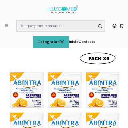
¡RECIBE HOY! COMPRAS DE LUNES A VIERNES HASTA LAS 16:00
HORAS (VÁLIDO EN RM)
Inicio
SUPLEMENTOS ALIMENTICIOS
Abintra Sobre Sabor Naranja 27g Pack x6
Inicio
Contacto
Categorías