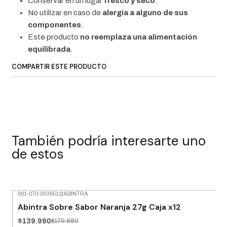
Conservar en un lugar
fresco y seco
.
No utilizar en caso de
alergia a alguno de sus
componentes
.
Este producto
no reemplaza una alimentación
equilibrada
.
COMPARTIR ESTE PRODUCTO
También podría interesarte uno
de estos
001-070-0036512
|
ABINTRA
-22% OFF
Abintra Sobre Sabor Naranja 27g Caja x12
$139.990
$179.880