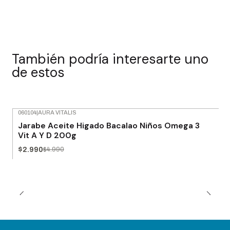
También podría interesarte uno
de estos
060104
|
AURA VITALIS
-40% OFF
Jarabe Aceite Higado Bacalao Niños Omega 3
Vit A Y D 200g
$2.990
$4.990