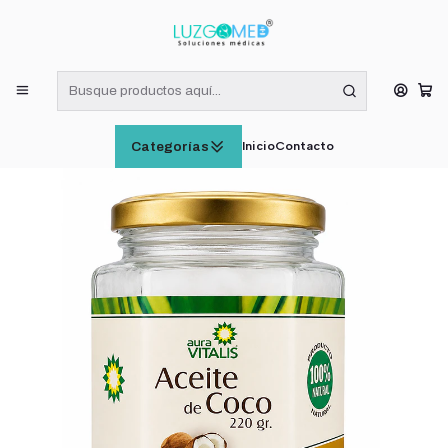
¡RECIBE HOY! COMPRAS DE LUNES A VIERNES HASTA LAS 16:00
HORAS (VÁLIDO EN RM)
Inicio
CUIDADO E HIGIENE PERSONAL
Aceite De Coco Organico 100% Natural 220g
Inicio
Contacto
Categorías