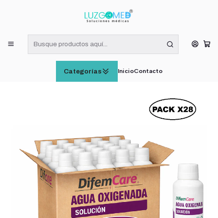
¡RECIBE HOY! COMPRAS DE LUNES A VIERNES HASTA LAS 16:00
HORAS (VÁLIDO EN RM)
Inicio
INSUMOS MÉDICOS
Agua Oxigenada Solución Difem 10v 110ml Pack x28
Inicio
Contacto
Categorías