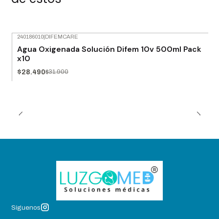
240186010
|
DIFEMCARE
-11% OFF
Agua Oxigenada Solución Difem 10v 500ml Pack
x10
$28.490
$31.900
Síguenos