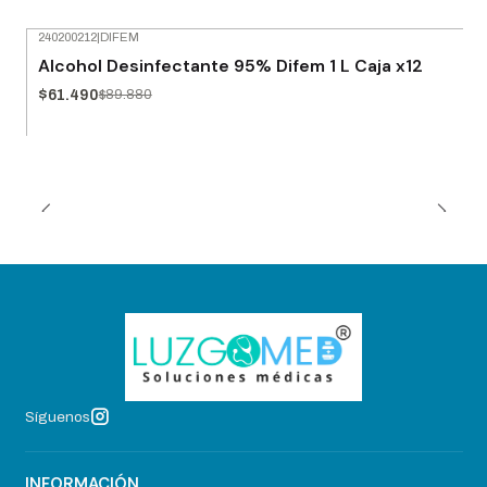
240200212
|
DIFEM
-32% OFF
Alcohol Desinfectante 95% Difem 1 L Caja x12
$61.490
$89.880
Síguenos
INFORMACIÓN