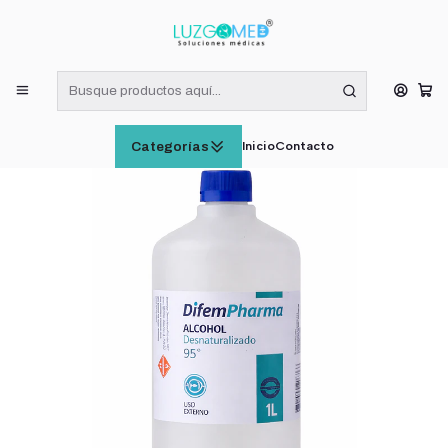
¡RECIBE HOY! COMPRAS DE LUNES A VIERNES HASTA LAS 16:00
HORAS (VÁLIDO EN RM)
Inicio
INSUMOS MÉDICOS
Alcohol Desinfectante 95% Difem 1 L
Inicio
Contacto
Categorías