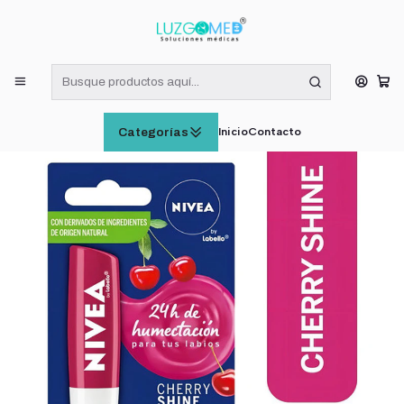
¡RECIBE HOY! COMPRAS DE LUNES A VIERNES HASTA LAS 16:00
HORAS (VÁLIDO EN RM)
Inicio
CUIDADO E HIGIENE PERSONAL
Nivea Bálsamo Labial Cherry Shine 4,8gr
Inicio
Contacto
Categorías