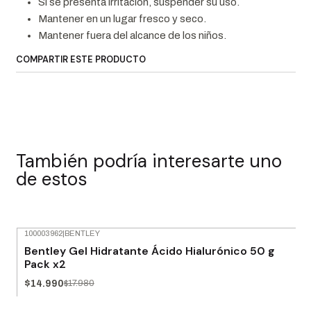
Si se presenta irritación, suspender su uso.
Mantener en un lugar fresco y seco.
Mantener fuera del alcance de los niños.
COMPARTIR ESTE PRODUCTO
También podría interesarte uno
de estos
100003962
|
BENTLEY
-17% OFF
Bentley Gel Hidratante Ácido Hialurónico 50 g
Agotado
Pack x2
$14.990
$17.980