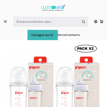
¡RECIBE HOY! COMPRAS DE LUNES A VIERNES HASTA LAS 16:00
HORAS (VÁLIDO EN RM)
Inicio
CUIDADO E HIGIENE INFANTIL
Biberón Vidrio Anticólicos Pigeon Softouch +3M 240ml Pack x2
Inicio
Contacto
Categorías