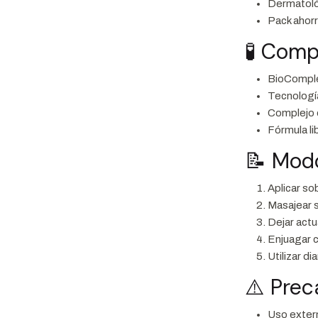
Dermatol
Pack ahorr
🧪 Comp
BioCompl
Tecnologí
Complejo 
Fórmula li
📝 Mod
Aplicar so
Masajear s
Dejar act
Enjuagar 
Utilizar d
⚠️ Pre
Uso exter