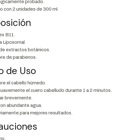
ógicamente probado.
o con 2 unidades de 300 ml.
osición
ex B11.
a Liposomal.
de extractos botánicos.
bre de parabenos.
o de Uso
bre el cabello húmedo.
uavemente el cuero cabelludo durante 1 a 2 minutos.
uar brevemente.
con abundante agua.
iariamente para mejores resultados.
cauciones
no.