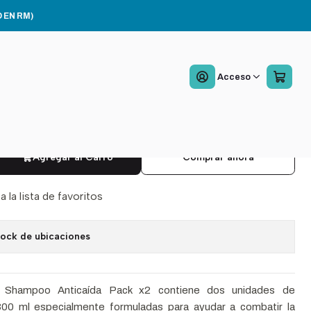
k x2
 EN RM)
in Forte Shampoo
Acceso
aída 300 ml Pack x2
1 reseña
Agregar al Carro
Comprar ahora
a la lista de favoritos
tock de ubicaciones
e Shampoo Anticaída Pack x2 contiene dos unidades de
0 ml especialmente formuladas para ayudar a combatir la