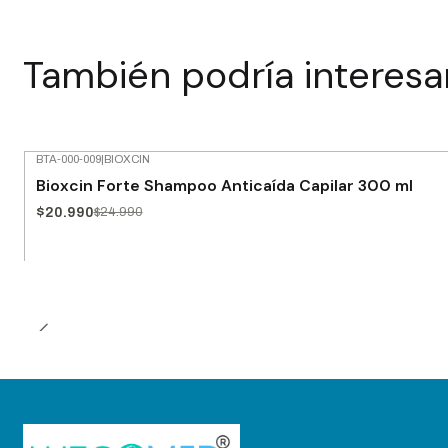
También podría interesa
BTA-000-009
|
BIOXCIN
-16% OFF
Bioxcin Forte Shampoo Anticaída Capilar 300 ml
$20.990
$24.990