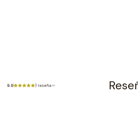
Rese
1 reseña
5.0