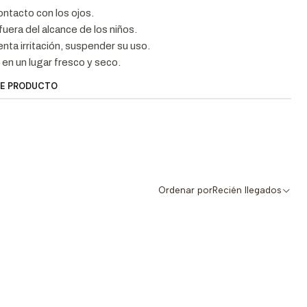
contacto con los ojos.
uera del alcance de los niños.
enta irritación, suspender su uso.
en un lugar fresco y seco.
TE PRODUCTO
Ordenar por
Recién llegados