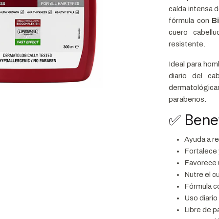
caída intensa d
fórmula con
B
cuero cabellu
resistente.
Ideal para hom
diario del ca
dermatológicam
parabenos.
✅ Benef
Ayuda a red
Fortalece y
Favorece u
Nutre el c
Fórmula c
Uso diario
Libre de 