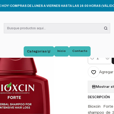
io
DERMOCÓSMETICA
Bioxcin Forte Shampoo Anticaída 300 ml Pac
E HOY! COMPRAS DE LUNES A VIERNES HASTA LAS 16:00 HORAS (VÁLIDO
|
Bioxc
Antic
5.0
Inicio
Contacto
Categorías
Cantidad
Agregar 
Mostrar s
DESCRIPCIÓN
Bioxcin Fort
shampoo de 30