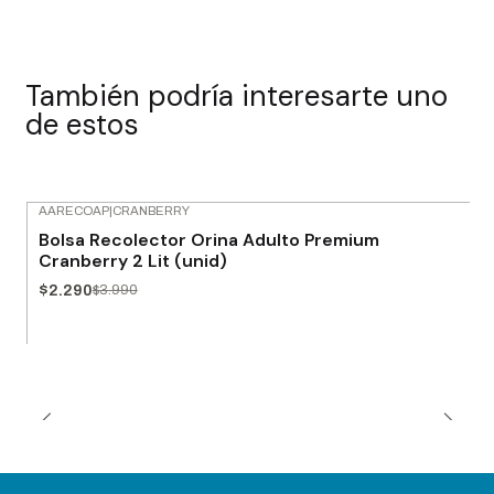
También podría interesarte uno
de estos
AARECOAP
|
CRANBERRY
-43% OFF
Bolsa Recolector Orina Adulto Premium
Cranberry 2 Lit (unid)
$2.290
$3.990