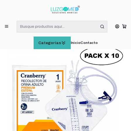
¡RECIBE HOY! COMPRAS DE LUNES A VIERNES HASTA LAS 16:00
HORAS (VÁLIDO EN RM)
Inicio
INSUMOS MÉDICOS
Bolsa Recolector Orina Adulto Premium Cranberry 2 Lit Pack x
10
Inicio
Contacto
Categorías