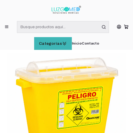
¡RECIBE HOY! COMPRAS DE LUNES A VIERNES HASTA LAS 16:00
HORAS (VÁLIDO EN RM)
Inicio
INSUMOS MÉDICOS
Caja Eliminación De Material Cortopunzante 10 Litros
Inicio
Contacto
Categorías