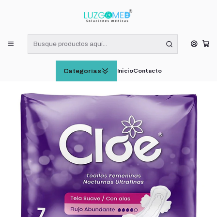
¡RECIBE HOY! COMPRAS DE LUNES A VIERNES HASTA LAS 16:00
HORAS (VÁLIDO EN RM)
Inicio
CATÁLOGO
Cloe Toallas Higiénicas Nocturnas Ultrafina Con Alas X7 Unid
Inicio
Contacto
Categorías