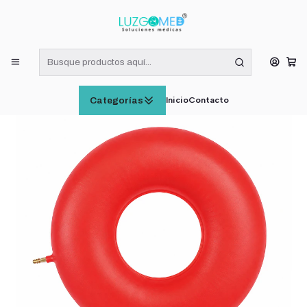
¡RECIBE HOY! COMPRAS DE LUNES A VIERNES HASTA LAS 16:00
HORAS (VÁLIDO EN RM)
Inicio
INSUMOS MÉDICOS
Soporte Ortopedico Cojin Asiento Inflable Postoperatorio
Inicio
Contacto
Categorías