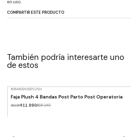
en uso.
COMPARTIR ESTE PRODUCTO
También podría interesarte uno
de estos
N054602415
|
PLUSH
-26% OFF
Faja Plush 4 Bandas Post Parto Post Operatoria
$11.990
$16.140
desde