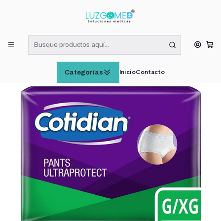
¡RECIBE HOY! COMPRAS DE LUNES A VIERNES HASTA LAS 16:00
HORAS (VÁLIDO EN RM)
Inicio
CUIDADO E HIGIENE PERSONAL
Pañales Cotidian Pants Ultraprotect Incontinencia Fuerte Talla
G/XG x16
Inicio
Contacto
Categorías