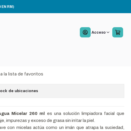
Sensible
 EN RM)
topic Agua Micelar 260
Acceso
l Sensible
Agregar al Carro
Comprar ahora
a la lista de favoritos
tock de ubicaciones
gua Micelar 260 ml
es una solución limpiadora facial que
je, impurezas y exceso de grasa sin irritar la piel.
ave con micelas actúa como un imán que atrapa la suciedad,