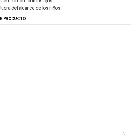
tacto directo con los ojos.
uera del alcance de los niños.
TE PRODUCTO