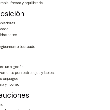
limpia, fresca y equilibrada.
osición
mpiadoras
icada
idratantes
l
ógicamente testeado
bre un algodón.
emente por rostro, ojos y labios.
re enjuague.
na y noche.
cauciones
no.