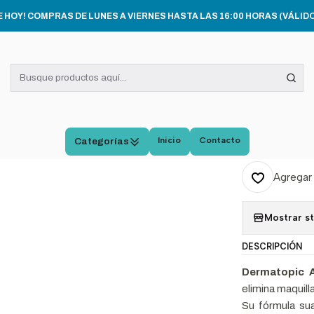
CUIDADO E HIGIENE PERSONAL
Dermatopic Agua Micelar 260 ml Piel 
E HOY! COMPRAS DE LUNES A VIERNES HASTA LAS 16:00 HORAS (VÁLIDO
|
Derma
ml Pie
Inicio
Contacto
Categorías
Cantidad
Agregar 
Mostrar s
DESCRIPCIÓN
Dermatopic A
elimina maquilla
Su fórmula su