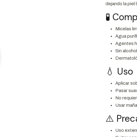
dejando la piel 
🧪 Comp
Micelas li
Agua purif
Agentes h
Sin alcoho
Dermatol
💧 Uso
Aplicar so
Pasar suav
No requie
Usar maña
⚠️ Pre
Uso exter