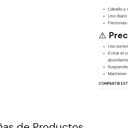
Cabello y 
Uso diario
Personas c
⚠️
Pre
Uso exter
Evitar el 
abundante
Suspender 
Mantener f
COMPARTIR ES
ñas de Productos