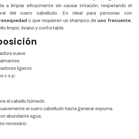
a a limpiar eficazmente sin causar irritación, respetando el
atural del cuero cabelludo. Es ideal para personas con
resequedad
o que requieren un shampoo de
uso frecuente
,
lo limpio, liviano y confortable.
osición
iadora suave
calmantes
nadores ligeros
s c.s.p.
bre el cabello húmedo.
suavemente el cuero cabelludo hasta generar espuma.
con abundante agua.
 es necesario.