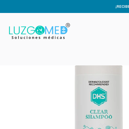
I
¡RECIB