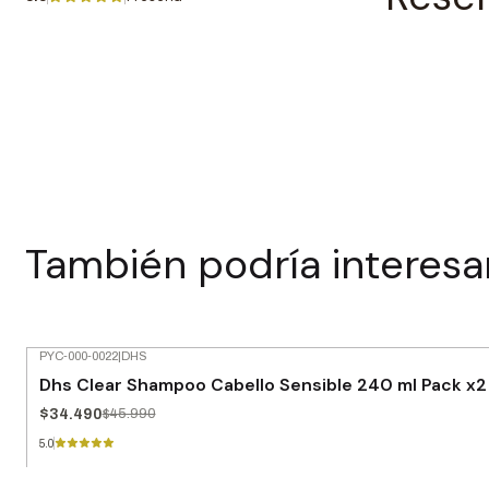
También podría interesa
PYC-000-0022
|
DHS
-25% OFF
Dhs Clear Shampoo Cabello Sensible 240 ml Pack x2
$34.490
$45.990
5.0