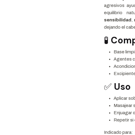
agresivos ayud
equilibrio n
sensibilidad
,
dejando el cabel
🧪
Comp
Base limp
Agentes 
Acondicio
Excipiente
✅
Uso
Aplicar so
Masajear 
Enjuagar 
Repetir si
Indicado para: