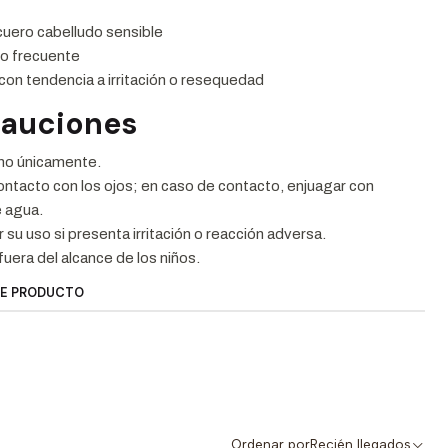
cuero cabelludo sensible
 o frecuente
on tendencia a irritación o resequedad
cauciones
no únicamente.
contacto con los ojos; en caso de contacto, enjuagar con
 agua.
su uso si presenta irritación o reacción adversa.
uera del alcance de los niños.
TE PRODUCTO
Ordenar por
Recién llegados