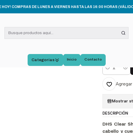
nicio
DERMOCÓSMETICA
Dhs Clear Shampoo Cabello Sensible 240 m
E HOY! COMPRAS DE LUNES A VIERNES HASTA LAS 16:00 HORAS (VÁLIDO
|
Dhs C
Sensi
5.0
Inicio
Contacto
Categorías
Cantidad
Agregar 
Mostrar s
DESCRIPCIÓN
DHS Clear S
cabello y cue