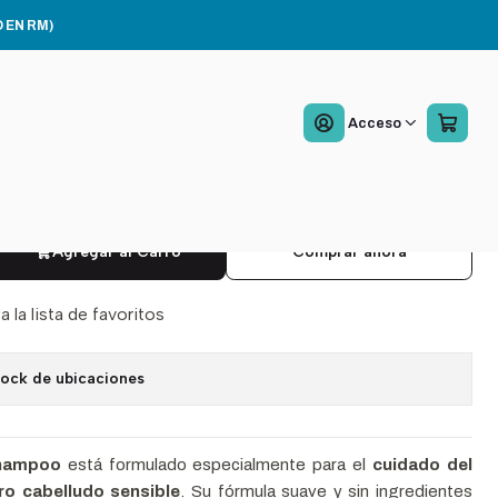
l
 EN RM)
lear Shampoo Cabello
Acceso
ble 240 ml
1 reseña
Agregar al Carro
Comprar ahora
a la lista de favoritos
tock de ubicaciones
hampoo
está formulado especialmente para el
cuidado del
ro cabelludo sensible
. Su fórmula suave y sin ingredientes