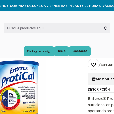
SUPLEMENTOS ALIMENTICIOS
Enterex® Protical Sabor Vainilla 420g
E HOY! COMPRAS DE LUNES A VIERNES HASTA LAS 16:00 HORAS (VÁLIDO
|
Enter
Vaini
Inicio
Contacto
Categorías
Cantidad
Agregar 
Mostrar s
DESCRIPCIÓN
Enterex® Prot
nutricional en 
aportando prote