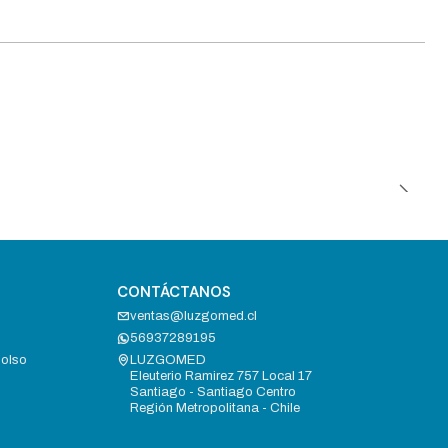
CONTÁCTANOS
ventas@luzgomed.cl
56937289195
bolso
LUZGOMED
Eleuterio Ramirez 757 Local 17
Santiago - Santiago Centro
Región Metropolitana - Chile