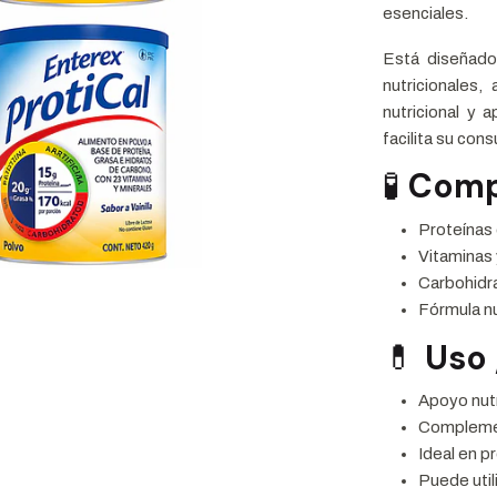
esenciales.
Está diseñado
nutricionales
nutricional y 
facilita su con
🧪
Comp
Proteínas 
Vitaminas 
Carbohidra
Fórmula nu
💊
Uso 
Apoyo nutr
Complemen
Ideal en p
Puede uti