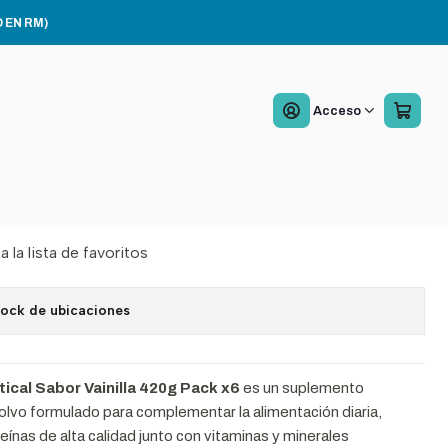
 Pack x6
 EN RM)
ex® Protical Sabor
Acceso
lla 420g Pack x6
Agregar al Carro
Comprar ahora
a la lista de favoritos
tock de ubicaciones
ical Sabor Vainilla 420g Pack x6
es un suplemento
polvo formulado para complementar la alimentación diaria,
ínas de alta calidad junto con vitaminas y minerales