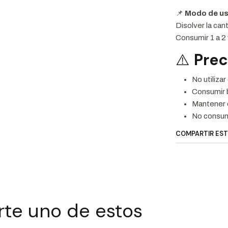
📌
Modo de us
Disolver la can
Consumir 1 a 2
⚠️
Pre
No utiliza
Consumir 
Mantener e
No consum
COMPARTIR ES
rte uno de estos