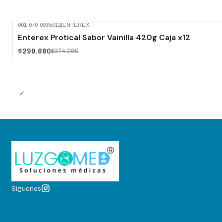
001-070-0035012
|
ENTEREX
-20% OFF
Enterex Protical Sabor Vainilla 420g Caja x12
$299.880
$374.280
Síguenos