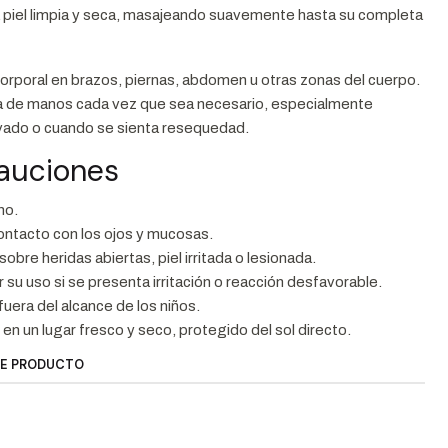
la piel limpia y seca, masajeando suavemente hasta su completa
corporal en brazos, piernas, abdomen u otras zonas del cuerpo.
ma de manos cada vez que sea necesario, especialmente
vado o cuando se sienta resequedad.
cauciones
no.
contacto con los ojos y mucosas.
sobre heridas abiertas, piel irritada o lesionada.
su uso si se presenta irritación o reacción desfavorable.
uera del alcance de los niños.
en un lugar fresco y seco, protegido del sol directo.
TE PRODUCTO