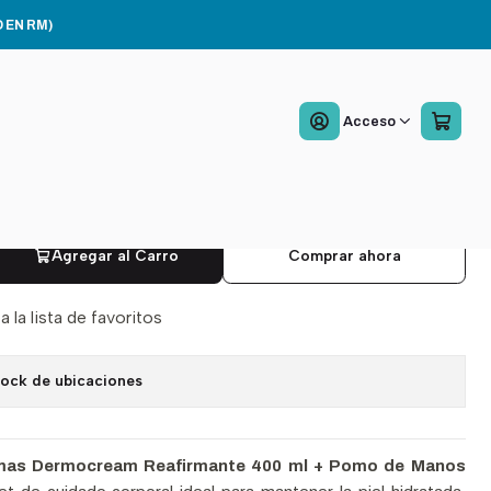
pomo De Manos 80ml
 EN RM)
che Cremas Dermocream
Acceso
irmante 400ml+pomo De
s 80ml
Agregar al Carro
Comprar ahora
a la lista de favoritos
tock de ubicaciones
mas Dermocream Reafirmante 400 ml + Pomo de Manos