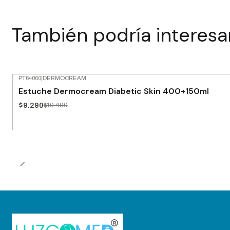
También podría interesa
PT64060
|
DERMOCREAM
-11% OFF
Estuche Dermocream Diabetic Skin 400+150ml
$9.290
$10.490