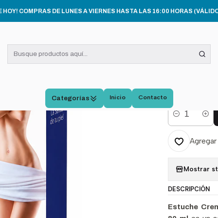
IGIENE PERSONAL
Estuche Cremas Dermocream Reafirmante 400ml+
E HOY! COMPRAS DE LUNES A VIERNES HASTA LAS 16:00 HORAS (VÁLIDO
|
Estu
Reaf
Mano
Inicio
Contacto
Categorías
Cantidad
Agregar 
Mostrar s
DESCRIPCIÓN
Estuche Cre