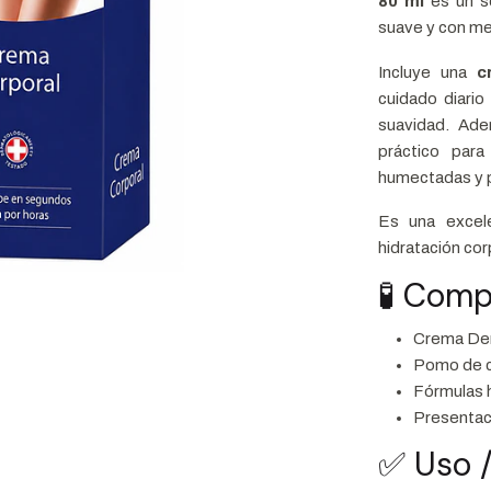
80 ml
es un se
suave y con mej
Incluye una
c
cuidado diario
suavidad. Ade
práctico para
humectadas y 
Es una excel
hidratación co
🧪 Comp
Crema Der
Pomo de c
Fórmulas h
Presentac
✅ Uso /