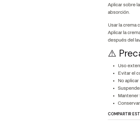
Aplicar sobre 
absorción.
Usar la crema 
Aplicar la cre
después del la
⚠️ Pre
Uso exter
Evitar el 
No aplicar 
Suspender 
Mantener f
Conservar 
COMPARTIR ES