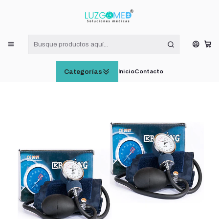
¡RECIBE HOY! COMPRAS DE LUNES A VIERNES HASTA LAS 16:00
HORAS (VÁLIDO EN RM)
Inicio
EQUIPAMIENTO MÉDICO
Fonendoscopio + Toma Presión Aneroide + Estuche Bokang
Pack x2
Inicio
Contacto
Categorías