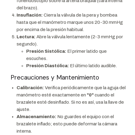
fonendoscopio sobre la arteria braquial (cara interna
del brazo).
Insuflación:
Cierra la válvula de la pera y bombea
hasta que el manómetro marque unos 20-30 mmHg
por encima de la presión habitual.
Lectura:
Abre la válvula lentamente (2-3 mmHg por
segundo).
Presión Sistólica:
El primer latido que
escuches.
Presión Diastólica:
El último latido audible.
Precauciones y Mantenimiento
Calibración:
Verifica periódicamente que la aguja del
manómetro esté exactamente en
"0"
cuando el
brazalete esté desinflado. Si no es así, usa la llave de
ajuste.
Almacenamiento:
No guardes el equipo con el
brazalete inflado; esto puede deformar la cámara
interna.