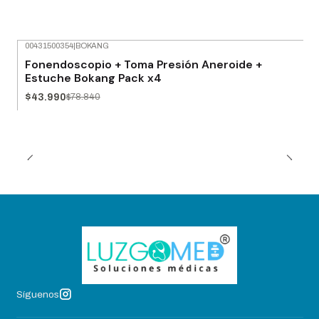
00431500354
|
BOKANG
-44% OFF
Fonendoscopio + Toma Presión Aneroide +
Estuche Bokang Pack x4
$43.990
$78.840
Síguenos