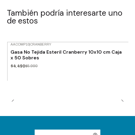
También podría interesarte uno
de estos
AACOMP10
|
CRANBERRY
-25% OFF
Gasa No Tejida Esteril Cranberry 10x10 cm Caja
Agotado
x 50 Sobres
$4.490
$5.990