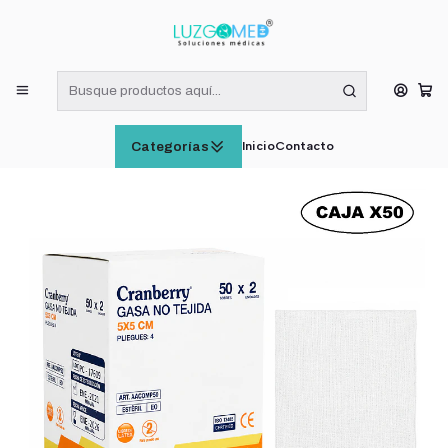
¡RECIBE HOY! COMPRAS DE LUNES A VIERNES HASTA LAS 16:00
HORAS (VÁLIDO EN RM)
Inicio
INSUMOS MÉDICOS
Gasa Estéril No Tejida Cranberry 5x5 cm Caja x 50 Unidades
Inicio
Contacto
Categorías