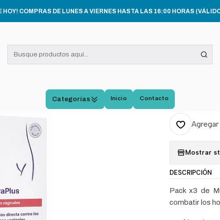
SALUD INTIMA Y CUIDADO SEXUAL
Gel MultiGyn FloraPlus 5 tubos 5ml
E HOY! COMPRAS DE LUNES A VIERNES HASTA LAS 16:00 HORAS (VÁLIDO
|
Gel M
tubos
Inicio
Contacto
Categorías
Cantidad
Agregar 
Mostrar s
DESCRIPCIÓN
Pack x3 de Mu
combatir los hon