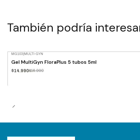
También podría interesa
MG103
|
MULTI-GYN
-12% OFF
Gel MultiGyn FloraPlus 5 tubos 5ml
$14.990
$16.990