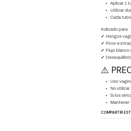
Aplicar 1 
Utilizar d
Cada tubo 
Indicado para:
✔ Hongos vagi
✔ Picor e irrita
✔ Flujo blanco
✔ Desequilibrio
⚠️ PRE
Uso vagin
No utiliza
Si los sín
Mantener f
COMPARTIR ES