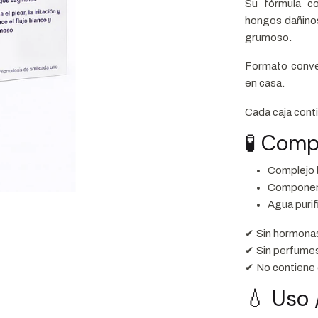
Su fórmula co
hongos dañinos, 
grumoso.
Formato conve
en casa.
Cada caja cont
🧪 Comp
Complejo 
Componen
Agua purif
✔ Sin hormona
✔ Sin perfume
✔ No contiene
💧 Uso 