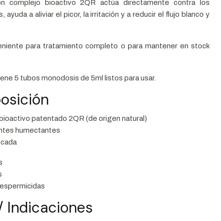
n complejo bioactivo 2QR actúa directamente contra los
ayuda a aliviar el picor, la irritación y a reducir el flujo blanco y
niente para tratamiento completo o para mantener en stock
iene 5 tubos monodosis de 5ml listos para usar.
osición
bioactivo patentado 2QR (de origen natural)
tes humectantes
icada
s
s
 espermicidas
/ Indicaciones