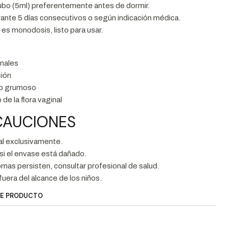
tubo (5ml) preferentemente antes de dormir.
urante 5 días consecutivos o según indicación médica.
es monodosis, listo para usar.
nales
ción
 o grumoso
 de la flora vaginal
CAUCIONES
al exclusivamente.
r si el envase está dañado.
tomas persisten, consultar profesional de salud.
uera del alcance de los niños.
TE PRODUCTO