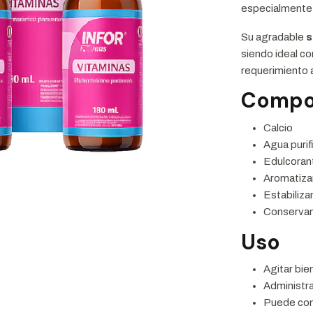
especialmente 
Su agradable
s
siendo ideal c
requerimiento a
Compo
Calcio
Agua purif
Edulcoran
Aromatizan
Estabiliza
Conservan
Uso
Agitar bie
Administra
Puede con