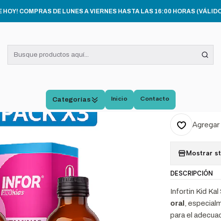
Inicio
CATÁLOGO
Infortin Kid Kal Frutilla 180 ml Calcio Infantil Pack x
E HOY! COMPRAS DE LUNES A VIERNES HASTA LAS 16:00 HORAS (VÁLIDO
|
Infort
Calcio
Inicio
Contacto
Categorías
Cantidad
Agregar 
Mostrar s
DESCRIPCIÓN
Infortin Kid Kal
oral
, especial
para el adecua