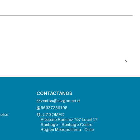
CONTÁCTANOS
ventas@luzgomed.cl
56937289195
bolso
LUZGOMED
Eleuterio Ramirez 757 Local 17
Santiago - Santiago Centro
Región Metropolitana - Chile