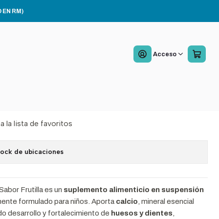
3
 EN RM)
in Kid Kal Frutilla 180 ml
Acceso
 Infantil Pack x3
Agregar al Carro
Comprar ahora
a la lista de favoritos
tock de ubicaciones
 Sabor Frutilla es un
suplemento alimenticio en suspensión
mente formulado para niños. Aporta
calcio
, mineral esencial
do desarrollo y fortalecimiento de
huesos y dientes
,