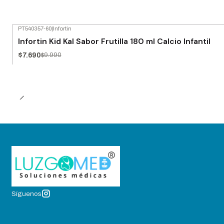
PT540357-60
|
Infortin
-23% OFF
Infortin Kid Kal Sabor Frutilla 180 ml Calcio Infantil
$7.690
$9.990
Síguenos