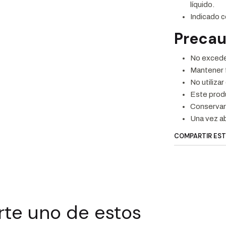
líquido.
Indicado 
Precau
No exceder
Mantener f
No utiliza
Este produ
Conservar 
Una vez ab
COMPARTIR ES
rte uno de estos