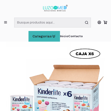
¡RECIBE HOY! COMPRAS DE LUNES A VIERNES HASTA LAS 16:00
HORAS (VÁLIDO EN RM)
Inicio
SUPLEMENTOS ALIMENTICIOS
Kinderlite Frutilla Complemento Nutricional Niños 900g Caja x6
Inicio
Contacto
Categorías