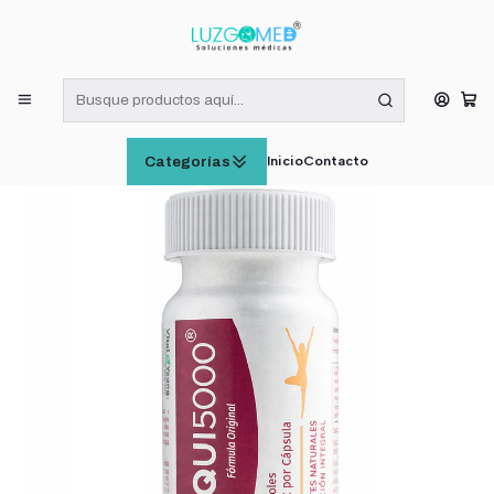
¡RECIBE HOY! COMPRAS DE LUNES A VIERNES HASTA LAS 16:00
HORAS (VÁLIDO EN RM)
Inicio
SUPLEMENTOS ALIMENTICIOS
Maqui5000 75% 30 Cápsulas Vital & Young Antioxidante Natural
Inicio
Contacto
Categorías