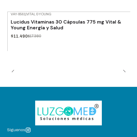
VAY-8561
|
VITAL & YOUNG
-34% OFF
Lucidus Vitaminas 30 Cápsulas 775 mg Vital &
Young Energía y Salud
$11.490
$17.380
Síguenos