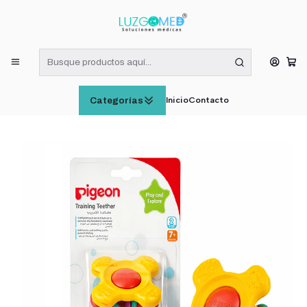
¡RECIBE HOY! COMPRAS DE LUNES A VIERNES HASTA LAS 16:00
HORAS (VÁLIDO EN RM)
Inicio
CUIDADO E HIGIENE INFANTIL
Masticador Pigeon Paso 2 Bebé Dentición
Inicio
Contacto
Categorías