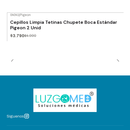
04041
|
Pigeon
-24% OFF
Cepillos Limpia Tetinas Chupete Boca Estándar
Pigeon 2 Unid
$3.790
$4.990
Síguenos