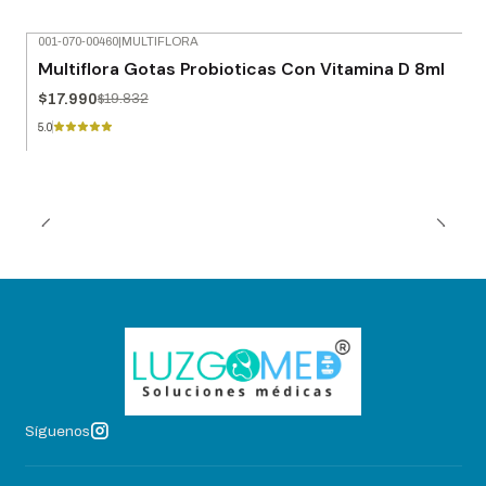
001-070-00460
|
MULTIFLORA
-9% OFF
Multiflora Gotas Probioticas Con Vitamina D 8ml
$17.990
$19.832
5.0
Síguenos