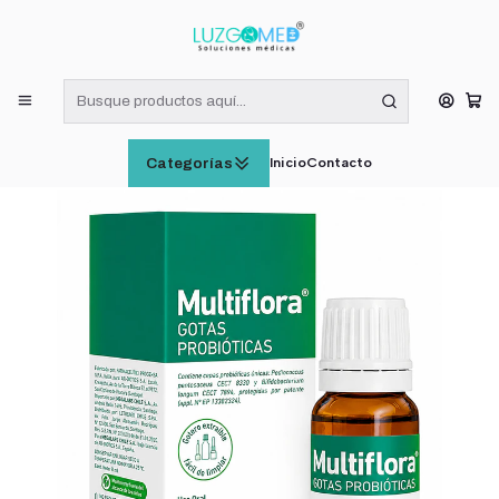
¡RECIBE HOY! COMPRAS DE LUNES A VIERNES HASTA LAS 16:00
HORAS (VÁLIDO EN RM)
Inicio
SUPLEMENTOS ALIMENTICIOS
Multiflora Gotas Probioticas 8ml Sabor Sin Sabor
Inicio
Contacto
Categorías