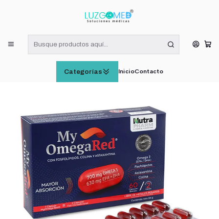
¡RECIBE HOY! COMPRAS DE LUNES A VIERNES HASTA LAS 16:00
HORAS (VÁLIDO EN RM)
Inicio
SUPLEMENTOS ALIMENTICIOS
My Omegared 700mg Omega 3 630mg EPA + DHA X60 Capsulas
Blandas
Inicio
Contacto
Categorías