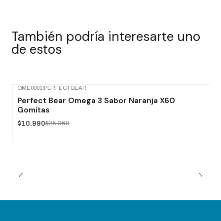
También podría interesarte uno
de estos
OME0001
|
PERFECT BEAR
-57% OFF
Perfect Bear Omega 3 Sabor Naranja X60
Agotado
Gomitas
$10.990
$25.360