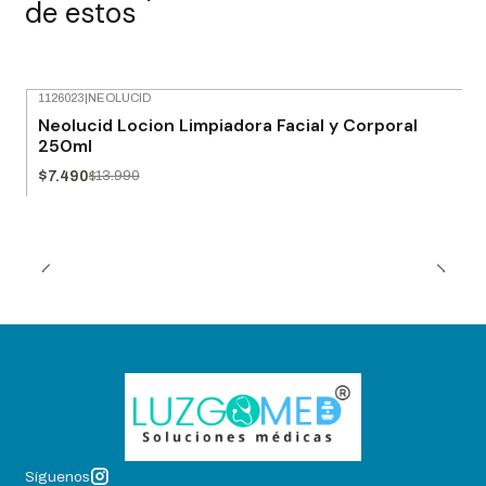
de estos
1126023
|
NEOLUCID
-46% OFF
Neolucid Locion Limpiadora Facial y Corporal
250ml
$7.490
$13.990
Síguenos