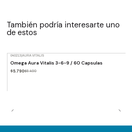
También podría interesarte uno
de estos
040213
|
AURA VITALIS
-32% OFF
Omega Aura Vitalis 3-6-9 / 60 Capsulas
Agotado
$5.790
$8.490