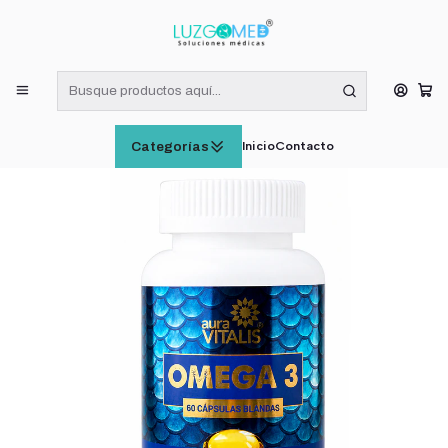
¡RECIBE HOY! COMPRAS DE LUNES A VIERNES HASTA LAS 16:00
HORAS (VÁLIDO EN RM)
Inicio
SUPLEMENTOS ALIMENTICIOS
Omega 3 Aura Vitalis 60 Cápsulas Blandas
Inicio
Contacto
Categorías