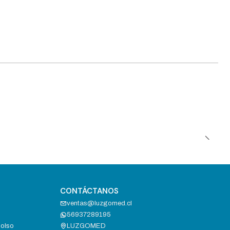
CONTÁCTANOS
ventas@luzgomed.cl
56937289195
bolso
LUZGOMED