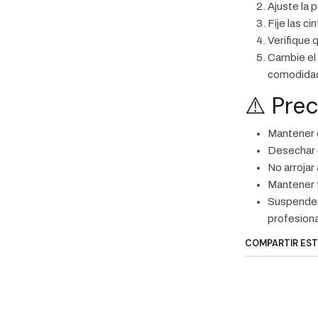
Ajuste la 
Fije las c
Verifique 
Cambie el 
comodidad
⚠️ Pre
Mantener e
Desechar 
No arrojar 
Mantener f
Suspender 
profesiona
COMPARTIR ES