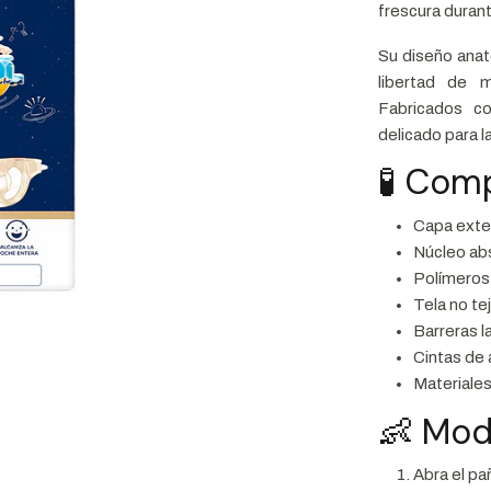
frescura durant
Su diseño anat
libertad de 
Fabricados co
delicado para la
🧪 Com
Capa exter
Núcleo abs
Polímeros
Tela no tej
Barreras l
Cintas de 
Materiales
👶 Mod
Abra el pa