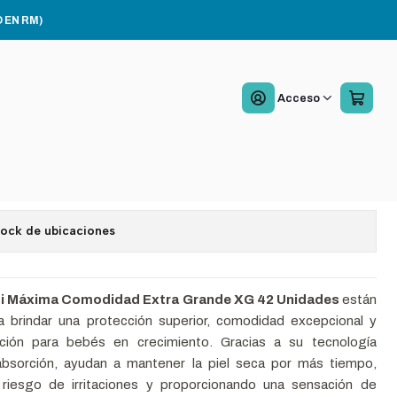
 Unidades
 EN RM)
es Aiwibi Máxima
Acceso
idad XG 42 Unidades
a la lista de favoritos
tock de ubicaciones
bi Máxima Comodidad Extra Grande XG 42 Unidades
están
a brindar una protección superior, comodidad excepcional y
ión para bebés en crecimiento. Gracias a su tecnología
bsorción, ayudan a mantener la piel seca por más tiempo,
 riesgo de irritaciones y proporcionando una sensación de