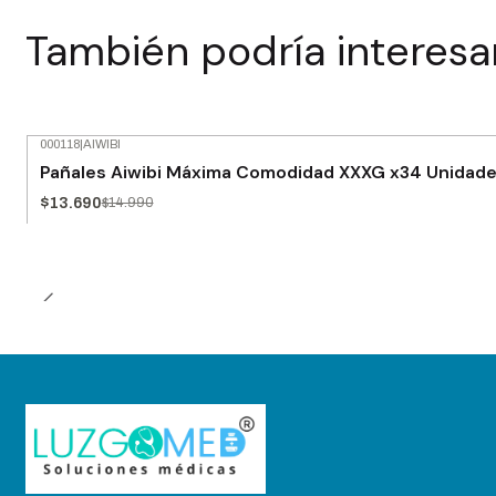
También podría interesa
000118
|
AIWIBI
-9% OFF
Pañales Aiwibi Máxima Comodidad XXXG x34 Unidad
$13.690
$14.990