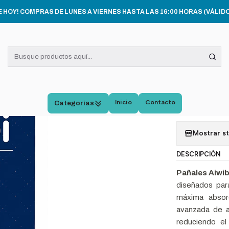
UIDADO E HIGIENE INFANTIL
Pañales Aiwibi Máxima Comodidad XG 42
E HOY! COMPRAS DE LUNES A VIERNES HASTA LAS 16:00 HORAS (VÁLIDO
|
Pañal
Comod
Inicio
Contacto
Agregar 
Categorías
Mostrar s
DESCRIPCIÓN
Pañales Aiwi
diseñados par
máxima absorc
avanzada de a
reduciendo el