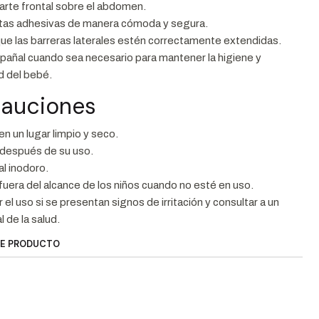
parte frontal sobre el abdomen.
intas adhesivas de manera cómoda y segura.
que las barreras laterales estén correctamente extendidas.
pañal cuando sea necesario para mantener la higiene y
 del bebé.
cauciones
n un lugar limpio y seco.
después de su uso.
al inodoro.
uera del alcance de los niños cuando no esté en uso.
el uso si se presentan signos de irritación y consultar a un
l de la salud.
TE PRODUCTO