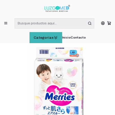
¡RECIBE HOY! COMPRAS DE LUNES A VIERNES HASTA LAS 16:00
HORAS (VÁLIDO EN RM)
Inicio
CUIDADO E HIGIENE INFANTIL
Pañales Merries Con Cierre Talla L 9-14 Kg x48 Unidades
Inicio
Contacto
Categorías