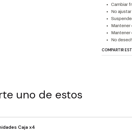
Cambiar fr
No ajustar
Suspender 
Mantener e
Mantener e
No desech
COMPARTIR ES
rte uno de estos
nidades Caja x4