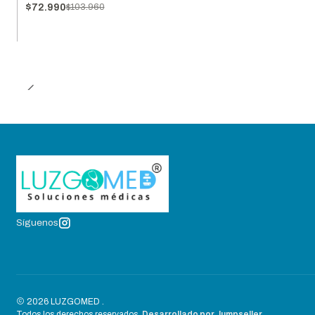
$72.990
$103.960
Síguenos
2026 LUZGOMED .
Todos los derechos reservados.
Desarrollado por Jumpseller
.