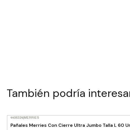
También podría interesa
4406324
|
MERRIES
-30% OFF
Pañales Merries Con Cierre Ultra Jumbo Talla L 60 U
Agotado