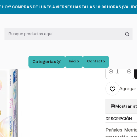
DO E HIGIENE INFANTIL
Pañales Merries Con Cierre Ultra Jumbo Talla 
E HOY! COMPRAS DE LUNES A VIERNES HASTA LAS 16:00 HORAS (VÁLIDO
|
Pañal
Ultra
Unida
Inicio
Contacto
Categorías
Cantidad
Agregar 
Mostrar s
DESCRIPCIÓN
Pañales Merrie