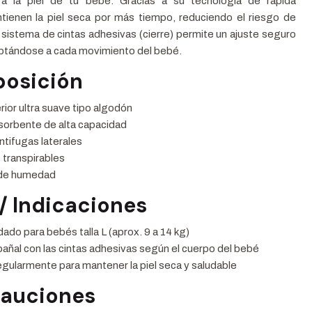
ra la piel de tu bebé. Gracias a su tecnología de rápida
tienen la piel seca por más tiempo, reduciendo el riesgo de
u sistema de cintas adhesivas (cierre) permite un ajuste seguro
ptándose a cada movimiento del bebé.
osición
ior ultra suave tipo algodón
sorbente de alta capacidad
ntifugas laterales
 transpirables
 de humedad
/ Indicaciones
o para bebés talla L (aprox. 9 a 14 kg)
 pañal con las cintas adhesivas según el cuerpo del bebé
gularmente para mantener la piel seca y saludable
cauciones