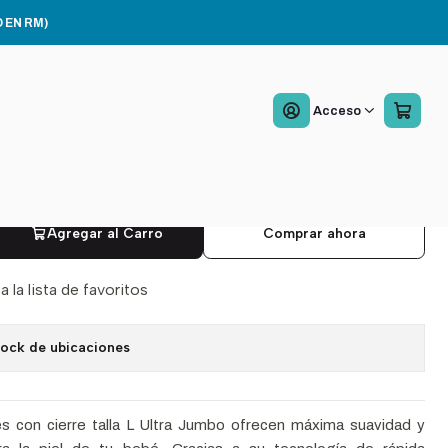
L 60 Unidades
 EN RM)
es Merries Con Cierre
Acceso
 Jumbo Talla L 60
des
Agregar al Carro
Comprar ahora
a la lista de favoritos
tock de ubicaciones
s con cierre talla L Ultra Jumbo ofrecen máxima suavidad y