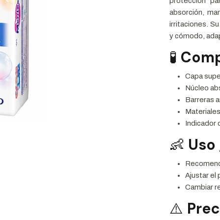
protección pa
absorción, man
irritaciones. S
y cómodo, ada
🧪
Comp
Capa super
Núcleo ab
Barreras a
Materiales
Indicador
👶
Uso 
Recomendad
Ajustar el
Cambiar re
⚠️
Pre