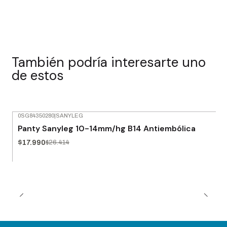
También podría interesarte uno
de estos
0SG84350280
|
SANYLEG
-32% OFF
Panty Sanyleg 10-14mm/hg B14 Antiembólica
$17.990
$26.414