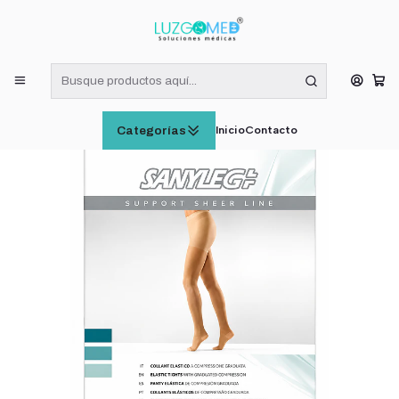
¡RECIBE HOY! COMPRAS DE LUNES A VIERNES HASTA LAS 16:00
HORAS (VÁLIDO EN RM)
Inicio
INSUMOS MÉDICOS
Panty Sanyleg 15-21mm/hg P24 Antiembólica Tratamiento
Inicio
Contacto
Categorías