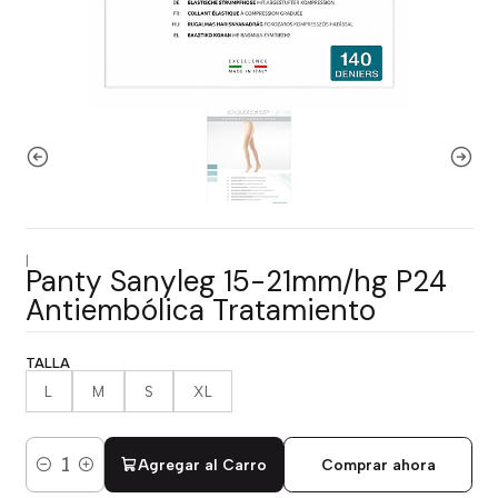
|
Panty Sanyleg 15-21mm/hg P24
Antiembólica Tratamiento
TALLA
L
M
S
XL
Agregar al Carro
Comprar ahora
Cantidad