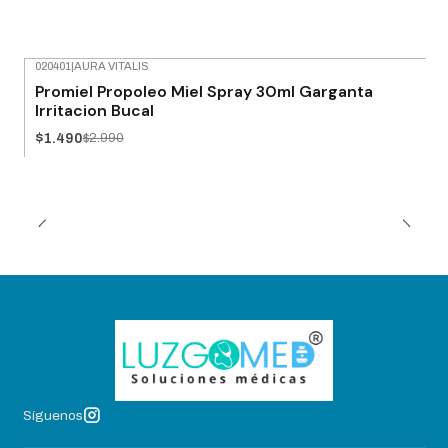
020401
|
AURA VITALIS
-50% OFF
Promiel Propoleo Miel Spray 30ml Garganta
Irritacion Bucal
$1.490
$2.990
Síguenos