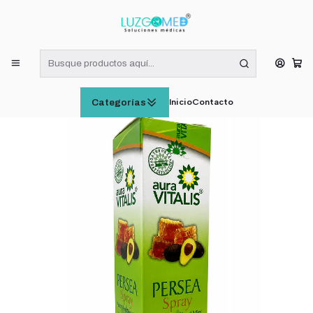
¡RECIBE HOY! COMPRAS DE LUNES A VIERNES HASTA LAS 16:00
HORAS (VÁLIDO EN RM)
Inicio
SUPLEMENTOS ALIMENTICIOS
Persea Palto Propoleo Miel Spray 30ml Garganta Irritacion
Inicio
Contacto
Categorías