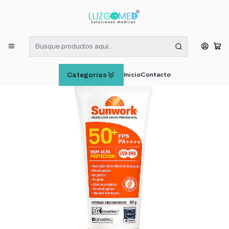
¡RECIBE HOY! COMPRAS DE LUNES A VIERNES HASTA LAS 16:00
HORAS (VÁLIDO EN RM)
Inicio
DERMOCÓSMETICA
Protector Solar Sunwork 60 G
Inicio
Contacto
Categorías