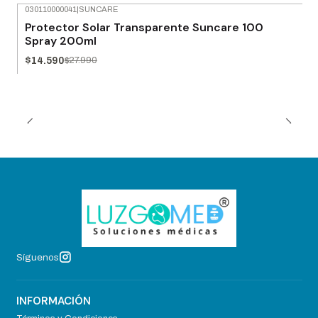
030110000041
|
SUNCARE
-48% OFF
Protector Solar Transparente Suncare 100
Agotado
Spray 200ml
$14.590
$27.990
Síguenos
INFORMACIÓN