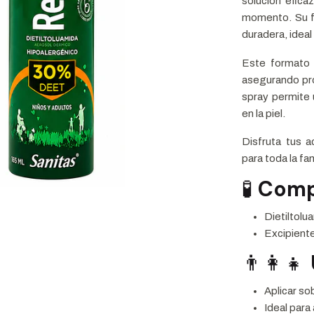
solución efica
momento. Su 
duradera, ideal
Este format
asegurando prot
spray permite 
en la piel.
Disfruta tus a
para toda la fam
🧪
Comp
Dietiltol
Excipiente
👨‍👩‍👧
Aplicar so
Ideal para