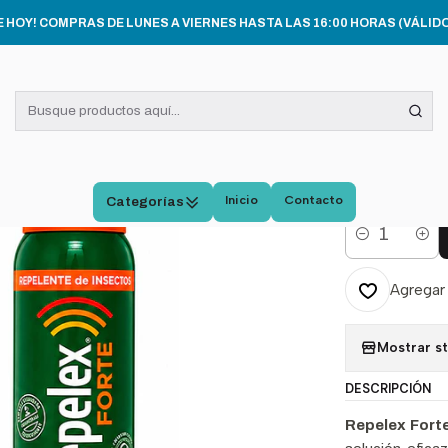
 E HIGIENE PERSONAL
Repelex Forte Repelente De Insectos 30% Dee
E HOY! COMPRAS DE LUNES A VIERNES HASTA LAS 16:00 HORAS (VÁLIDO
|
Repel
Insec
Pack 
Inicio
Contacto
Categorías
Cantidad
Agregar 
Mostrar s
DESCRIPCIÓN
Repelex Fort