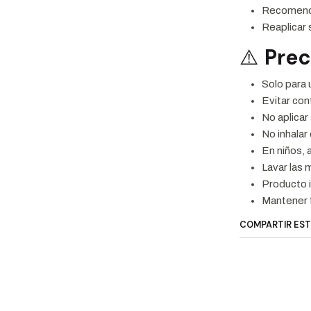
Recomendad
Reaplicar 
⚠️
Pre
Solo para
Evitar con
No aplicar 
No inhalar
En niños, 
Lavar las
Producto i
Mantener f
COMPARTIR ES