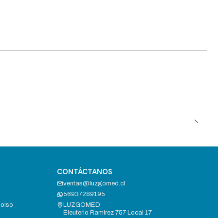
CONTÁCTANOS
ventas@luzgomed.cl
56937289195
bolso
LUZGOMED
Eleuterio Ramirez 757 Local 17