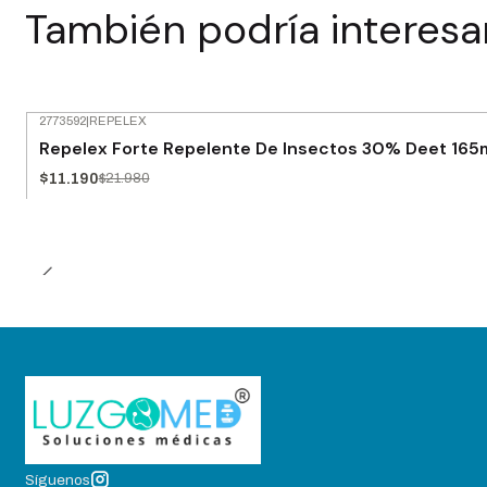
También podría interesa
2773592
|
REPELEX
-49% OFF
Repelex Forte Repelente De Insectos 30% Deet 165m
$11.190
$21.980
Síguenos