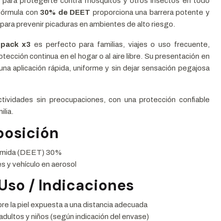
z para protegerte contra mosquitos y otros insectos en todo
fórmula con
30% de DEET
proporciona una barrera potente y
 para prevenir picaduras en ambientes de alto riesgo.
o
pack x3
es perfecto para familias, viajes o uso frecuente,
ección continua en el hogar o al aire libre. Su presentación en
una aplicación rápida, uniforme y sin dejar sensación pegajosa
ctividades sin preocupaciones, con una protección confiable
ilia.
osición
uamida (DEET) 30%
s y vehículo en aerosol
Uso / Indicaciones
bre la piel expuesta a una distancia adecuada
 adultos y niños (según indicación del envase)