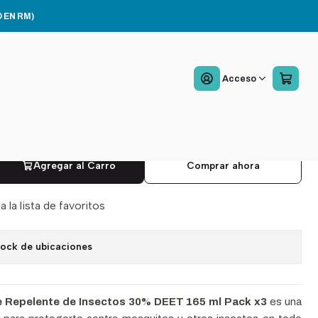
t 165ml Pack x3
 EN RM)
ex Forte Repelente De
Acceso
tos 30% Deet 165ml
x3
Agregar al Carro
Comprar ahora
a la lista de favoritos
tock de ubicaciones
e Repelente de Insectos 30% DEET 165 ml Pack x3
es una