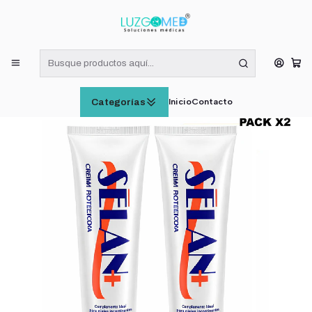
¡RECIBE HOY! COMPRAS DE LUNES A VIERNES HASTA LAS 16:00
HORAS (VÁLIDO EN RM)
Inicio
CUIDADO E HIGIENE PERSONAL
Selan Crema Antiescaras 120g Pack X2
Inicio
Contacto
Categorías