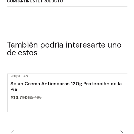
COMPARTIR ESTE PRODUCTO
También podría interesarte uno
de estos
280
|
SELAN
-14% OFF
Selan Crema Antiescaras 120g Protección de la
Agotado
Piel
$10.790
$12.490