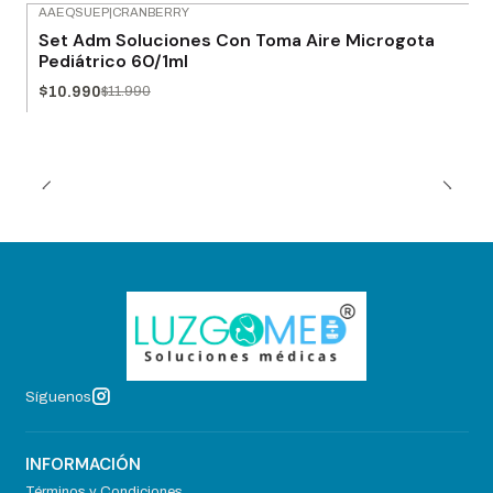
AAEQSUEP
|
CRANBERRY
-8% OFF
Set Adm Soluciones Con Toma Aire Microgota
Pediátrico 60/1ml
$10.990
$11.990
Síguenos
INFORMACIÓN
Términos y Condiciones