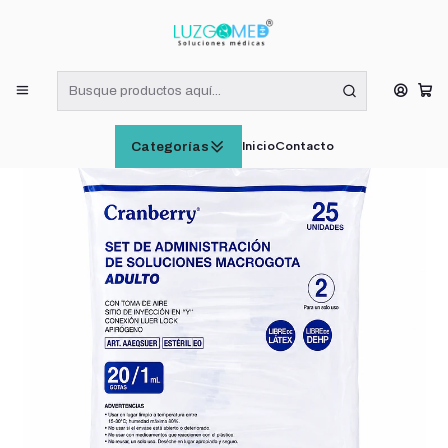
¡RECIBE HOY! COMPRAS DE LUNES A VIERNES HASTA LAS 16:00
HORAS (VÁLIDO EN RM)
Inicio
INSUMOS MÉDICOS
Set Soluciones Macrogota Adulto 20 Gotas / 1ml Bolsa X25
Inicio
Contacto
Categorías