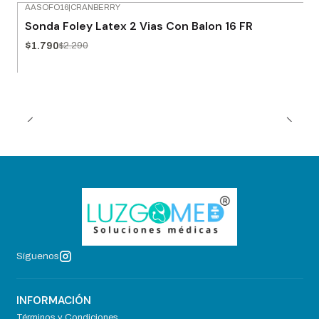
AASOFO16
|
CRANBERRY
-22% OFF
Sonda Foley Latex 2 Vias Con Balon 16 FR
$1.790
$2.290
Síguenos
INFORMACIÓN
Términos y Condiciones