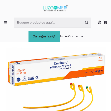
¡RECIBE HOY! COMPRAS DE LUNES A VIERNES HASTA LAS 16:00
HORAS (VÁLIDO EN RM)
Inicio
INSUMOS MÉDICOS
Sonda Foley Latex 2 Vias Con Balon 16 FR Caja x10
Inicio
Contacto
Categorías