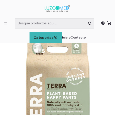
¡RECIBE HOY! COMPRAS DE LUNES A VIERNES HASTA LAS 16:00
HORAS (VÁLIDO EN RM)
Inicio
CUIDADO E HIGIENE INFANTIL
Pañales Terra Pants Biodegradables Talla XG X14 Unid
Inicio
Contacto
Categorías