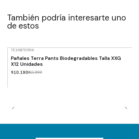
También podría interesarte uno
de estos
TE109
|
TERRA
-15% OFF
Pañales Terra Pants Biodegradables Talla XXG
X12 Unidades
$10.190
$11.990