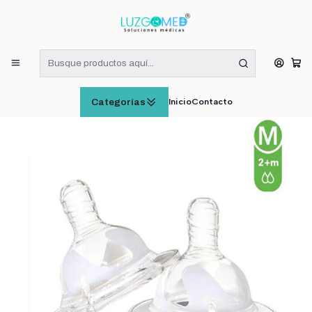
¡RECIBE HOY! COMPRAS DE LUNES A VIERNES HASTA LAS 16:00
HORAS (VÁLIDO EN RM)
Inicio
CUIDADO E HIGIENE INFANTIL
Twistshake Tetina Anti-cólico Talla M +2m Set 2 Und
Inicio
Contacto
Categorías