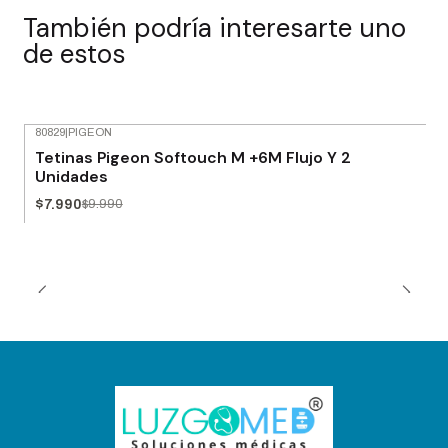
También podría interesarte uno
de estos
80829
|
PIGEON
-20% OFF
Tetinas Pigeon Softouch M +6M Flujo Y 2
Unidades
$7.990
$9.990