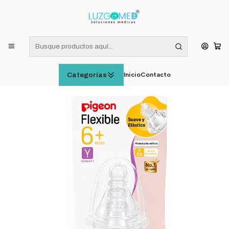
¡RECIBE HOY! COMPRAS DE LUNES A VIERNES HASTA LAS 16:00
HORAS (VÁLIDO EN RM)
Inicio
CUIDADO E HIGIENE INFANTIL
Tetinas Pigeon Flexible +6M 2 Unidades
Inicio
Contacto
Categorías