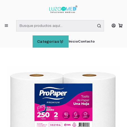
¡RECIBE HOY! COMPRAS DE LUNES A VIERNES HASTA LAS 16:00
HORAS (VÁLIDO EN RM)
Inicio
CUIDADO E HIGIENE PERSONAL
Toalla Propaper Jumbo 250 Mts x2 Rollos
Inicio
Contacto
Categorías