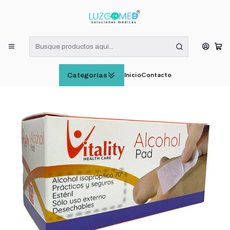
¡RECIBE HOY! COMPRAS DE LUNES A VIERNES HASTA LAS 16:00
HORAS (VÁLIDO EN RM)
Inicio
CATÁLOGO
Toallitas Antisépticas Alcohol Pad Vitality Caja x100
Inicio
Contacto
Categorías