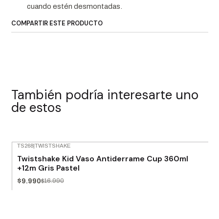
cuando estén desmontadas.
COMPARTIR ESTE PRODUCTO
También podría interesarte uno
de estos
TS268
|
TWISTSHAKE
-41% OFF
Twistshake Kid Vaso Antiderrame Cup 360ml
Agotado
+12m Gris Pastel
$9.990
$16.990