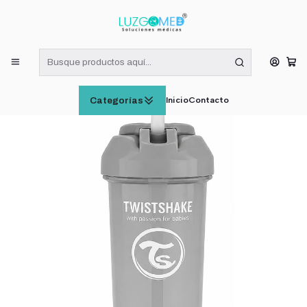
¡RECIBE HOY! COMPRAS DE LUNES A VIERNES HASTA LAS 16:00
HORAS (VÁLIDO EN RM)
Inicio
CUIDADO E HIGIENE INFANTIL
Twistshake Vaso con Bombilla Straw Cup 360 ml Gris Pastel
Inicio
Contacto
Categorías