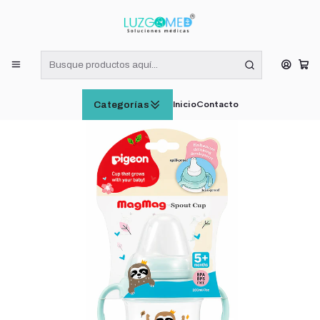
¡RECIBE HOY! COMPRAS DE LUNES A VIERNES HASTA LAS 16:00
HORAS (VÁLIDO EN RM)
Inicio
CUIDADO E HIGIENE INFANTIL
Vaso Pigeon MagMag con Boquilla +5 M
Inicio
Contacto
Categorías