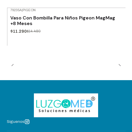
79235A
|
PIGEON
-22% OFF
Vaso Con Bombilla Para Niños Pigeon MagMag
+8 Meses
$11.290
$14.480
Síguenos