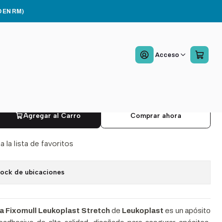
Color Blanco
 EN RM)
 De Gasa Fixomull
Acceso
plast Strech 10cmx10m
 Blanco
Agregar al Carro
Comprar ahora
a la lista de favoritos
tock de ubicaciones
a Fixomull Leukoplast Stretch
de
Leukoplast
es un apósito