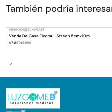
También podría interesa
02036-00000
|
LEUKOPLAST
-12% OFF
Venda De Gasa Fixomull Strech 5cmx10m
$7.890
$8.990