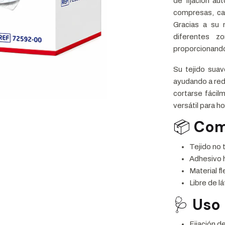
de fijación au
compresas, ca
Gracias a su m
diferentes z
proporcionando 
Su tejido suav
ayudando a red
cortarse fácil
versátil para h
📦
Com
Tejido no 
Adhesivo h
Material fl
Libre de lá
🩺
Uso
Fijación d