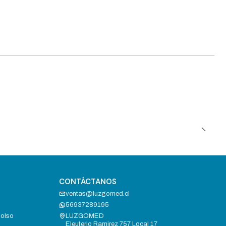
CONTÁCTANOS
ventas@luzgomed.cl
56937289195
bolso
LUZGOMED
Eleuterio Ramirez 757 Local 17