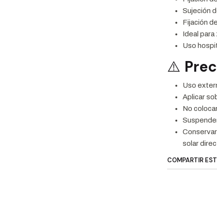
Sujeción 
Fijación d
Ideal para
Uso hospita
⚠️
Pre
Uso exter
Aplicar sob
No colocar
Suspender 
Conservar 
solar direc
COMPARTIR ES