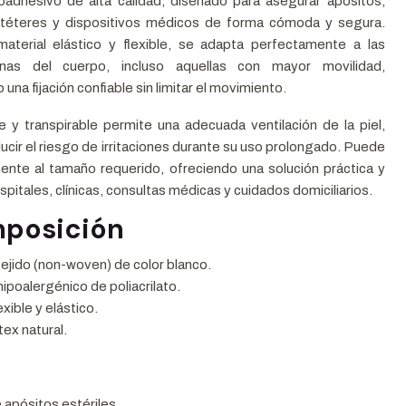
toadhesivo de alta calidad, diseñado para asegurar apósitos,
téteres y dispositivos médicos de forma cómoda y segura.
aterial elástico y flexible, se adapta perfectamente a las
onas del cuerpo, incluso aquellas con mayor movilidad,
una fijación confiable sin limitar el movimiento.
e y transpirable permite una adecuada ventilación de la piel,
ucir el riesgo de irritaciones durante su uso prolongado. Puede
mente al tamaño requerido, ofreciendo una solución práctica y
ospitales, clínicas, consultas médicas y cuidados domiciliarios.
posición
tejido (non-woven) de color blanco.
ipoalergénico de poliacrilato.
exible y elástico.
tex natural.
e apósitos estériles.