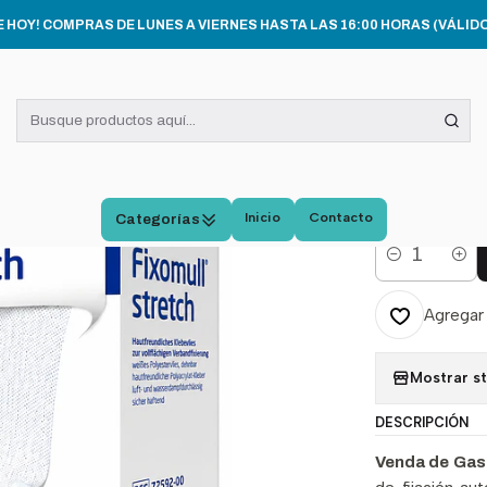
MOS MÉDICOS
Venda De Gasa Fixomull Leukoplast Strech 10cmx10m 
E HOY! COMPRAS DE LUNES A VIERNES HASTA LAS 16:00 HORAS (VÁLIDO
|
Venda
Leuko
Color
Inicio
Contacto
Categorías
Cantidad
Agregar 
Mostrar s
DESCRIPCIÓN
Venda de Gas