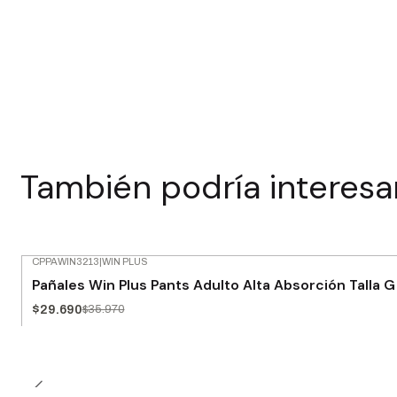
También podría interesa
CPPAWIN3213
|
WIN PLUS
-17% OFF
Pañales Win Plus Pants Adulto Alta Absorción Talla G
$29.690
$35.970