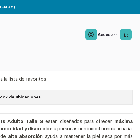
n Talla G x16
 EN RM)
es Win Plus Pants Adulto
Acceso
bsorción Talla G x16
Agregar al Carro
Comprar ahora
a la lista de favoritos
tock de ubicaciones
ts Adulto Talla G
están diseñados para ofrecer
máxima
comodidad y discreción
a personas con incontinencia urinaria.
a de
alta absorción
ayuda a mantener la piel seca por más