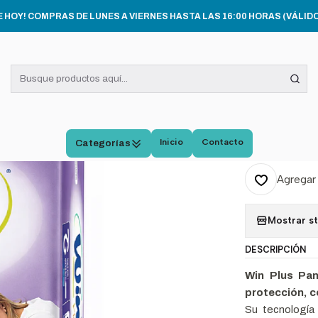
DO E HIGIENE PERSONAL
Pañales Win Plus Pants Adulto Alta Absorció
E HOY! COMPRAS DE LUNES A VIERNES HASTA LAS 16:00 HORAS (VÁLIDO
|
Pañal
Alta A
Inicio
Contacto
Categorías
Cantidad
Agregar 
Mostrar s
DESCRIPCIÓN
Win Plus Pan
protección, 
Su tecnologí