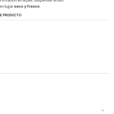
irritación en la piel, suspender el uso.
en lugar
seco y fresco
.
TE PRODUCTO