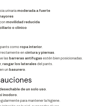
cia urinaria
moderada a fuerte
mayores
 con
movilidad reducida
iliario o clínico
l pants como
ropa interior
.
orrectamente en
cintura y piernas
.
ue las
barreras antifugas
estén bien posicionadas.
r,
rasgar los laterales
del pants.
en un
basurero
.
cauciones
desechable de un solo uso
.
al
inodoro
.
egularmente para mantener la higiene.