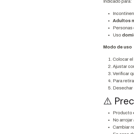
Indicado para:
Incontinen
Adultos 
Personas
Uso
domic
Modo de uso
Colocar e
Ajustar c
Verificar q
Para retira
Desechar 
⚠️ Pre
Producto
No arrojar 
Cambiar r