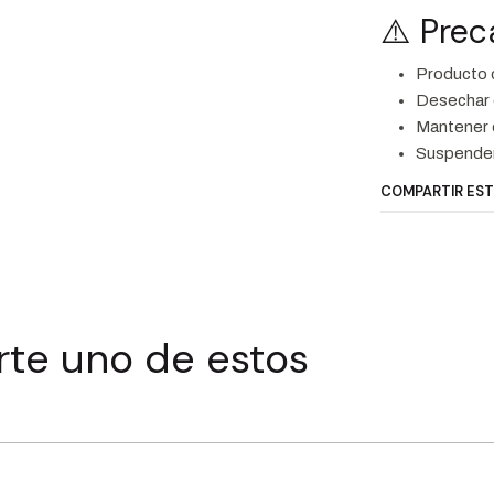
⚠️ Pre
Producto 
Desechar 
Mantener e
Suspender 
COMPARTIR ES
rte uno de estos