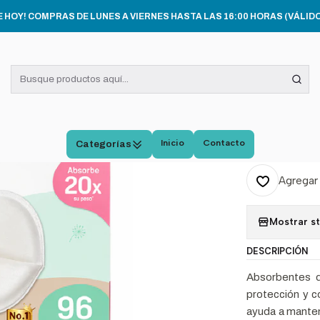
Inicio
MATERNIDAD
Absorbente De Leche Comfy Feel 96 Unid
E HOY! COMPRAS DE LUNES A VIERNES HASTA LAS 16:00 HORAS (VÁLIDO
|
Absor
Feel 
Inicio
Contacto
Categorías
Cantidad
Agregar 
Mostrar s
DESCRIPCIÓN
Absorbentes 
protección y c
ayuda a mantene