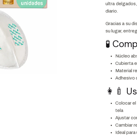
ultra delgados,
diario.
Gracias a su d
su lugar, entr
🧪 Comp
Núcleo ab
Cubierta 
Material r
Adhesivo d
👩‍🍼 U
Colocar el
tela
Ajustar c
Cambiar r
Ideal para 