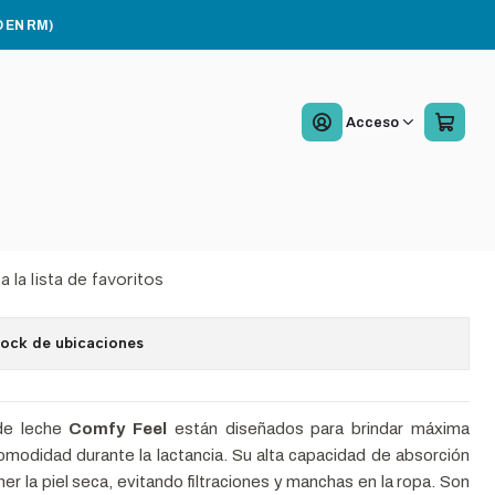
 EN RM)
bente De Leche Comfy
Acceso
96 Unid
Agregar al Carro
Comprar ahora
a la lista de favoritos
tock de ubicaciones
de leche
Comfy Feel
están diseñados para brindar máxima
omodidad durante la lactancia. Su alta capacidad de absorción
r la piel seca, evitando filtraciones y manchas en la ropa. Son