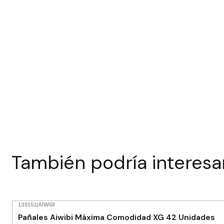
También podría interesa
138151
|
AIWIBI
-23% OFF
Pañales Aiwibi Máxima Comodidad XG 42 Unidades
Agotado