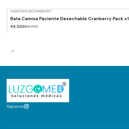
AABATAPA10
|
CRANBERRY
-47% OFF
Bata Camisa Paciente Desechable Cranberry Pack x
$9.000
$16.900
Síguenos