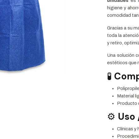
unidades
es l
higiene y ahorr
comodidad tant
Gracias a su ma
toda la atenció
y retiro, opti
Una solución c
estéticos que 
🧪
Comp
Polipropil
Material li
Producto 
⚙️
Uso 
Clínicas y
Procedimi