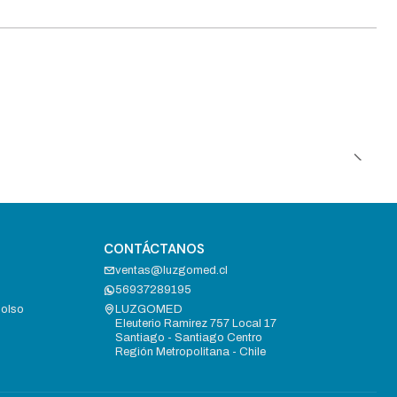
CONTÁCTANOS
ventas@luzgomed.cl
56937289195
bolso
LUZGOMED
Eleuterio Ramirez 757 Local 17
Santiago - Santiago Centro
Región Metropolitana - Chile