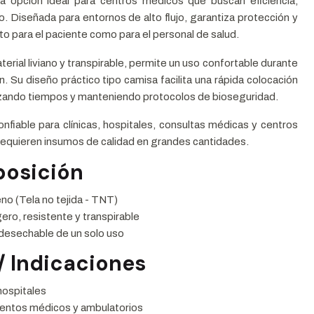
a opción ideal para centros médicos que buscan eficiencia,
o. Diseñada para entornos de alto flujo, garantiza protección y
o para el paciente como para el personal de salud.
terial liviano y transpirable, permite un uso confortable durante
n. Su diseño práctico tipo camisa facilita una rápida colocación
mizando tiempos y manteniendo protocolos de bioseguridad.
onfiable para clínicas, hospitales, consultas médicas y centros
requieren insumos de calidad en grandes cantidades.
osición
eno (Tela no tejida - TNT)
gero, resistente y transpirable
desechable de un solo uso
/ Indicaciones
 hospitales
entos médicos y ambulatorios