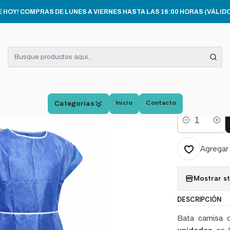
INSUMOS MÉDICOS
Bata Camisa Paciente Desechable Cranberry P
E HOY! COMPRAS DE LUNES A VIERNES HASTA LAS 16:00 HORAS (VÁLIDO
|
Bata 
Desec
50
Inicio
Contacto
Categorías
Cantidad
Agregar 
Mostrar s
DESCRIPCIÓN
Bata camisa 