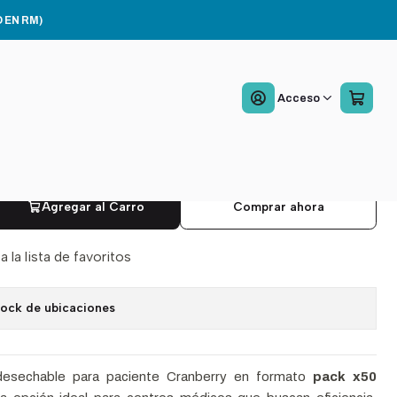
ack 50
 EN RM)
Camisa Paciente
Acceso
hable Cranberry Pack
Agregar al Carro
Comprar ahora
a la lista de favoritos
tock de ubicaciones
desechable para paciente Cranberry en formato
pack x50