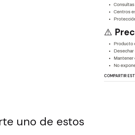
Consultas
Centros e
Protección
⚠️
Pre
Producto d
Desechar 
Mantener e
No expone
COMPARTIR ES
rte uno de estos