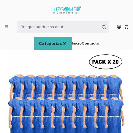
¡RECIBE HOY! COMPRAS DE LUNES A VIERNES HASTA LAS 16:00
HORAS (VÁLIDO EN RM)
Inicio
INSUMOS MÉDICOS
Bata Camisa Paciente Desechable Cranberry Pack x20
Inicio
Contacto
Categorías