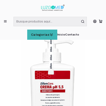
¡RECIBE HOY! COMPRAS DE LUNES A VIERNES HASTA LAS 16:00
HORAS (VÁLIDO EN RM)
Inicio
CUIDADO E HIGIENE PERSONAL
Crema Humectante pH 5.5 Hidratación Difem 340ml
Inicio
Contacto
Categorías