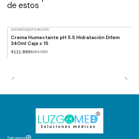
de estos
240195015
|
DIFEMCARE
-27% OFF
Crema Humectante pH 5.5 Hidratación Difem
Agotado
340ml Caja x 15
$111.990
$154.350
Síguenos